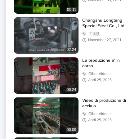
November 03, 2021
00:11
Changshu Longteng
Special Steel Co., Ltd.
Factory Tour
主视频
November 27, 2021
02:24
La produzione e' in
corso.
Other Videos
April 25, 2025
00:24
Video di produzione di
acciaio
Other Videos
April 25, 2025
00:09