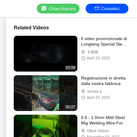
Chiacchierare
Contattici
Related Videos
Il video promozionale di
Longteng Special Steel
Group
主视频
April 28, 2025
03:48
Registrazione in diretta
dalla nostra fabbrica.
acciaio p
April 25, 2025
00:47
0.8 - 1.0mm Mild Steel
Mig Welding Wire For
Auto Body
Other Videos