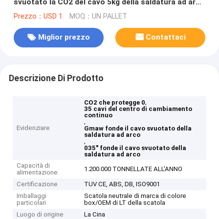
svuotato la CO2 del cavo 5kg della saldatura ad arco
che protegge 0,035" 0,030"
Prezzo：USD 1
MOQ：UN PALLET
Miglior prezzo
Contattaci
Descrizione Di Prodotto
,
CO2 che protegge 0
35 cavi del centro di cambiamento
continuo
,
Evidenziare
Gmaw fonde il cavo svuotato della
saldatura ad arco
,
035" fonde il cavo svuotato della
saldatura ad arco
Capacità di
1.200.000 TONNELLATE ALL'ANNO
alimentazione
Certificazione
TUV CE, ABS, DB, ISO9001
Imballaggi
Scatola neutrale di marca di colore
particolari
box/OEM di LT della scatola
Luogo di origine
La Cina