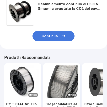
Il cambiamento continuo di E501Ni
Gmaw ha svuotato la CO2 del cavo
5kg della saldatura ad arco che
protegge 0,035" 0,030"
Continua
Prodotti Raccomandati
E71T-C1A4-Ni1 Filo
Filo per saldatura ad
Cavo di saldat