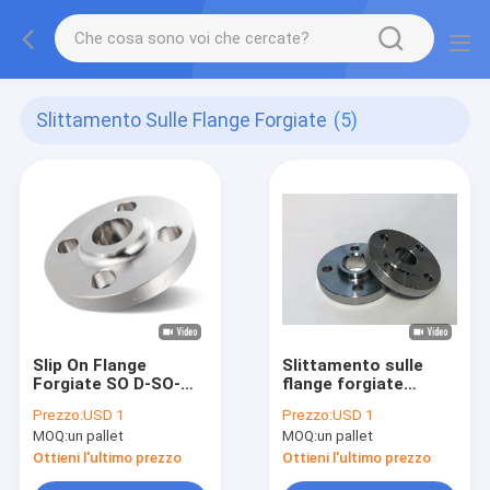
Slittamento Sulle Flange Forgiate
(5)
Slip On Flange
Slittamento sulle
Forgiate SO D-SO-
flange forgiate
Class150-DN20-RF
dell'accessorio per
Prezzo:
USD 1
Prezzo:
USD 1
tubi delle flange D-
MOQ:
un pallet
MOQ:
un pallet
SO-Class150-
DN20/25 rf
Ottieni l'ultimo prezzo
Ottieni l'ultimo prezzo