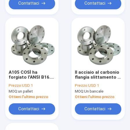
Contattaci
Contattaci
A105 COSÌ ha
Il acciaio al carbonio
forgiato l'ANSI B16.5
flangia slittamento di
1/2» - 24" classe
Q235 Q355B C22.8
Prezzo:
USD 1
Prezzo:
USD 1
150lb - 600lb/Sq.In
P250GH sull'ANSI
MOQ:
un pallet
MOQ:
Un bancale
delle flange
B16.5 150lb - 2500lb
Ottieni l'ultimo prezzo
Ottieni l'ultimo prezzo
Contattaci
Contattaci