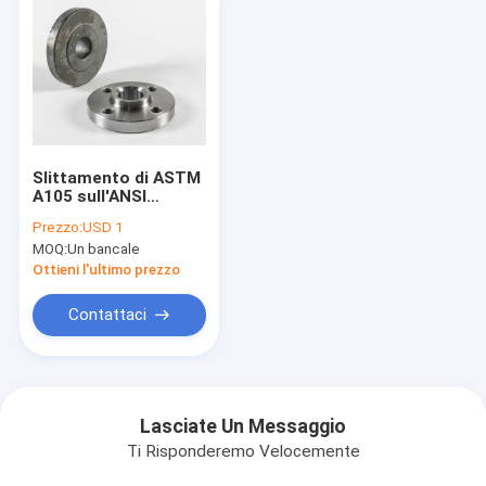
Slittamento di ASTM
A105 sull'ANSI
forgiato B16.5 1/2» -
Prezzo:
USD 1
24" classe 150lb -
MOQ:
Un bancale
2500lb/Sq.In rf delle
flange
Ottieni l'ultimo prezzo
Contattaci
Lasciate Un Messaggio
Ti Risponderemo Velocemente