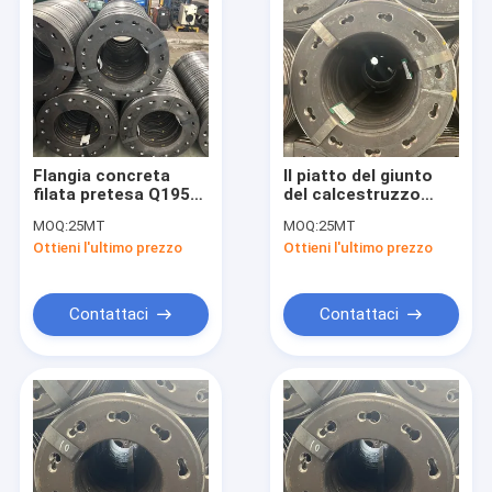
Flangia concreta
Il piatto del giunto
filata pretesa Q195
del calcestruzzo
Q235 D500x100x18-
precompresso ha
MOQ:
25MT
MOQ:
25MT
11-9.0 dell'estremità
filato il mucchio
Ottieni l'ultimo prezzo
Ottieni l'ultimo prezzo
del mucchio
D300x180x12x6holesx7.
Contattaci
Contattaci
Casa
Prodotti
Circa noi