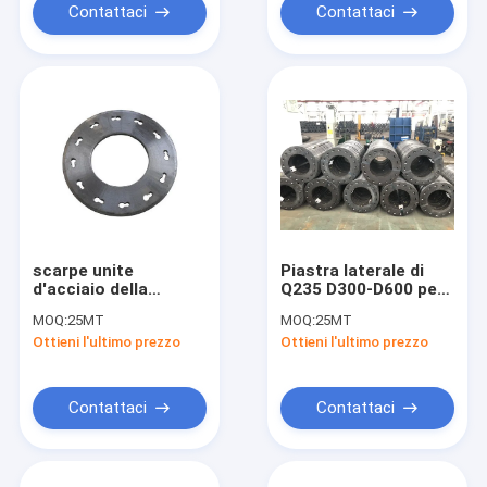
Contattaci
Contattaci
scarpe unite
Piastra laterale di
d'acciaio della
Q235 D300-D600 per
piastra laterale del
il mucchio filato
MOQ:
25MT
MOQ:
25MT
mucchio del
calcestruzzo
Ottieni l'ultimo prezzo
Ottieni l'ultimo prezzo
calcestruzzo
precompresso
precompresso del
piatto di 10holes
400mm
Contattaci
Contattaci