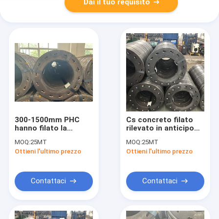
Dai il tuo requisito
300-1500mm PHC
Cs concreto filato
hanno filato la
rilevato in anticipo
piastra laterale
prefabbricato Q235 o
MOQ:
25MT
MOQ:
25MT
D400x95x20-7-10.7
SS400 della flangia
Ottieni l'ultimo prezzo
Ottieni l'ultimo prezzo
del mucchio
della piastra laterale
del mucchio
Contattaci
Contattaci