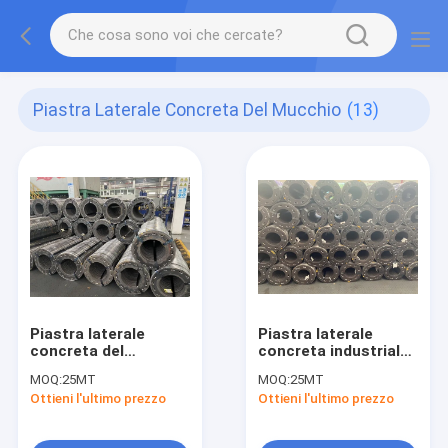
Piastra Laterale Concreta Del Mucchio
(13)
Piastra laterale
Piastra laterale
concreta del
concreta industriale
mucchio del Cs per il
del mucchio per Phc
MOQ:
25MT
MOQ:
25MT
mucchio 550mm del
Ottieni l'ultimo prezzo
Ottieni l'ultimo prezzo
tubo