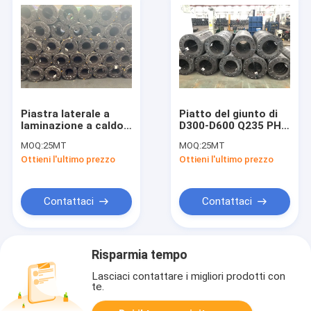
Piastra laterale a
Piatto del giunto di
laminazione a caldo
D300-D600 Q235 PHC
del mucchio di PHC
della piastra laterale
MOQ:
25MT
MOQ:
25MT
per il mucchio D300-
concreta del
Ottieni l'ultimo prezzo
Ottieni l'ultimo prezzo
D1200mm del
mucchio
calcestruzzo
precompresso
Contattaci
Contattaci
Risparmia tempo
Lasciaci contattare i migliori prodotti con
te.