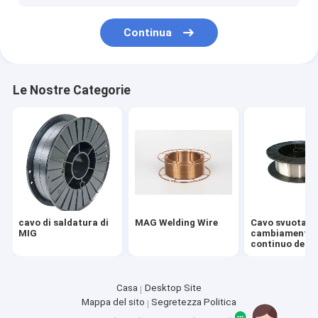
Palla stridente per estrazione mineraria
Continua
Angolo Antivari per costruzione navale
Tondino d'acciaio laminato a caldo
Le Nostre Categorie
pattini dell'escavatore
Acciaio di plastica della muffa
Placca di acciaio
cavo di saldatura di
MAG Welding Wire
Cavo svuotato
MIG
cambiamento
continuo della
saldatura ad a
Casa
Desktop Site
Mappa del sito
Segretezza Politica