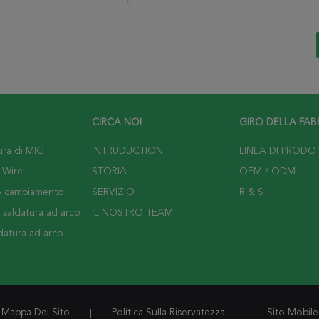
CIRCA NOI
GIRO DELLA FAB
ura di MIG
INTRUDUCTION
LINEA DI PRODO
 Wire
STORIA
OEM / ODM
o cambiamento
SERVIZIO
R & S
 saldatura ad arco
IL NOSTRO TEAM
datura ad arco
Mappa Del Sito
Politica Sulla Riservatezza
Sito Mobile
|
|