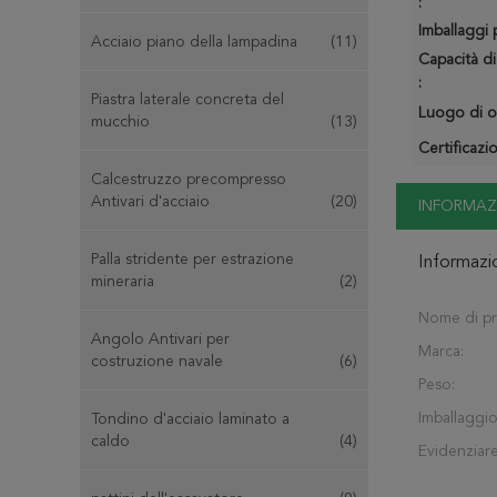
:
Imballaggi p
Acciaio piano della lampadina
(11)
Capacità di
:
Piastra laterale concreta del
Luogo di o
mucchio
(13)
Certificazi
Calcestruzzo precompresso
Antivari d'acciaio
(20)
INFORMAZ
Palla stridente per estrazione
Informazi
mineraria
(2)
Nome di pr
Angolo Antivari per
Marca:
costruzione navale
(6)
Peso:
Imballaggio
Tondino d'acciaio laminato a
caldo
(4)
Evidenziare