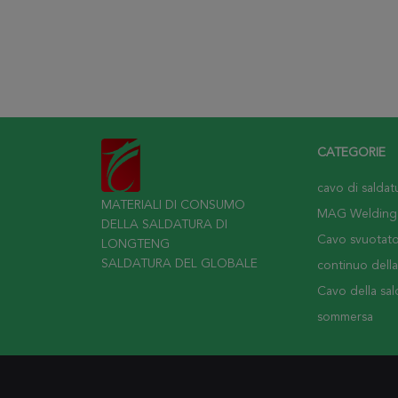
CATEGORIE
cavo di saldat
MATERIALI DI CONSUMO
MAG Welding
DELLA SALDATURA DI
Cavo svuotat
LONGTENG
SALDATURA DEL GLOBALE
continuo della
Cavo della sal
sommersa