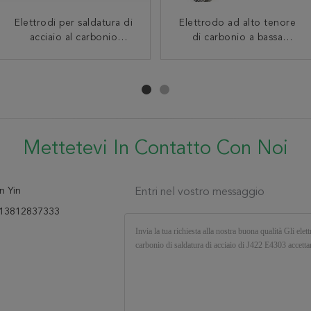
Elettrodi per saldatura di
Elettrodo bassolegato
Riempitore Rod 2.5mm del
Elettrodo ad alto tenore
2.5mm di saldatura di
acciaio al carbonio
di carbonio a bassa
acciaio al carbonio
acciaio di Rod di saldatura
dell'elettrodo per
temperatura E5003 di
dell'elettrodo per
saldatura J422 E4303 2,0
di J421 Aws E6013 1/16
saldatura di acciaio Rod
saldatura del Cs E5003
2,5 3,2
For Structural Steel
J502 3.2mm
Welding
Mettetevi In ​​contatto Con Noi
n Yin
Entri nel vostro messaggio
13812837333