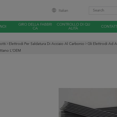
Italian
GIRO DELLA FABBRI
CONTROLLO DI QU
 NOI
CONTATT
CA
ALITÀ
otti
Elettrodi Per Saldatura Di Acciaio Al Carbonio
Gli Elettrodi Ad 
ttano L'OEM