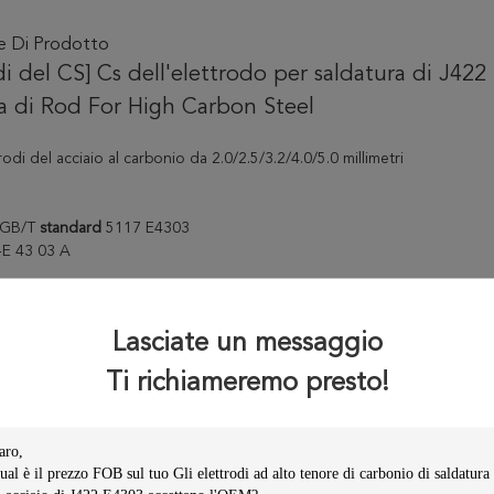
ne Di Prodotto
di del CS] Cs dell'elettrodo per saldatura di J422
a di Rod For High Carbon Steel
odi del acciaio al carbonio da 2.0/2.5/3.2/4.0/5.0 millimetri
GB/T
standard
5117 E4303
-E 43 03 A
one:
L'elettrodo per saldatura E4303 (J422) è calcio-titanio ha ricoperto
uasability che gli permette di funzionare su AC/DC, esegue la tutto posi
Lasciate un messaggio
 buon aspetto della perla. I suoi buoni propertities meccanici gli dann
e, la sua caratteristica dei maneuverabilities facili offre ri-colpire notevo
Ti richiameremo presto!
he permette ai saldatori di avere il percorso desiderato della saldatura 
ato per la saldatura della struttura a basso tenore di carbonio dello sste
. Quali Q235,09Mnv, 09Mn2 ecc.