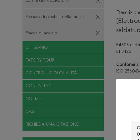
pattini dell'escavatore
(9)
Descrizio
Acciaio di plastica della muffa
(6)
[Elettro
saldatur
Placca di acciaio
(6)
E4303 elettr
CHI SIAMO
LT·J422
FATORY TOUR
Conformi a
ISO 2560-B
CONTROLLO DI QUALITÀ
Specificazi
CONTATTACI
saldando il 
facile ed ha
NOTIZIE
l'applicazion
saldatura, c
CASI
Scopo:
È us
RICHIEDA UNA CITAZIONE
bassolegata