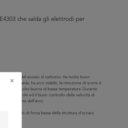
 E4303 che salda gli elettrodi per
 l'elettrodo del acciaio al carbonio. Ha molto buon
zione che salda, ha arco stabile, la rimozione di scorie è
o la durezza molto buona di bassa temperatura. Durante
le e facile facile ed il buon controllo della velocità di
e penetrazione dell'arco.
el ed il grado di forza bassa della struttura d'acciaio