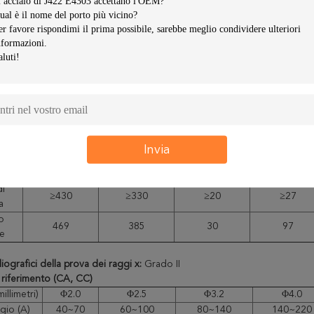
e chimica (%)
one
C
Mn
Si
S
P
Ni
Cr
≤
≤
≤
≤
≤
≤0.035
≤0.040
0,20
1,20
1,00
0,30
0,20
0,077
0,42
0,18
0,018
0,023
0,020
0,032
eccaniche di metallo depositato
Invia
ella
CHI
Rm (MPa)
ReL (MPa)
(%)
0
di
≥430
≥330
≥20
≥27
a
o
469
385
30
97
e
diografici della prova dei raggi x:
Grado II
 riferimento (CA, CC)
illimetri)
Φ2.0
Φ2.5
Φ3.2
Φ4.0
io (A)
40~70
60~100
80~140
140~220