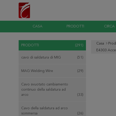
CASA
PRODOTTI
CIRCA
Casa
Prod
PRODOTTI
(291)
E4303 Acce
cavo di saldatura di MIG
(51)
MAG Welding Wire
(29)
Cavo svuotato cambiamento
continuo della saldatura ad
arco
(33)
Cavo della saldatura ad arco
sommersa
(26)