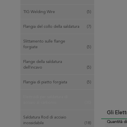
TIG Welding Wire
(5)
Flangia del collo della saldatura
(7)
Slittamento sulle flange
forgiate
(5)
Flange della saldatura
dell'incavo
(5)
Flangia di piatto forgiata
(5)
Elettrodi per saldatura di
acciaio al carbonio
(30)
Gli Elet
Saldatura Rod di acciaio
Quantità d
inossidabile
(18)