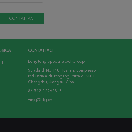
BRICA
CONTATTACI
Longteng Special Steel Group
TTI
Strada di No.118 Hualian, complesso
industriale di Tongang, città di Meili,
Changshu, Jiangsu, Cina
86-512-52262313
yinjq@lttg.cn