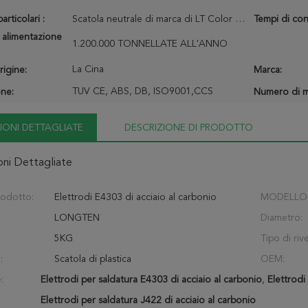
articolari :
Scatola neutrale di marca di LT Color box/OEM della scatola
Tempi di con
 alimentazione
1.200.000 TONNELLATE ALL'ANNO
La Cina
rigine:
Marca:
TUV CE, ABS, DB, ISO9001,CCS
one:
Numero di m
IONI DETTAGLIATE
DESCRIZIONE DI PRODOTTO
oni Dettagliate
odotto:
Elettrodi E4303 di acciaio al carbonio
MODELLO
LONGTEN
Diametro:
5KG
Tipo di riv
:
Scatola di plastica
OEM:
:
Elettrodi per saldatura E4303 di acciaio al carbonio
,
Elettrodi
Elettrodi per saldatura J422 di acciaio al carbonio