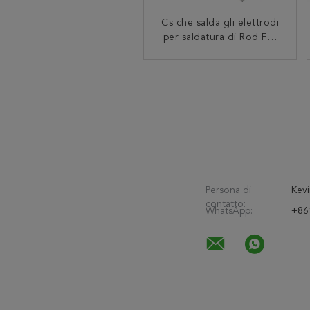
Cs che salda gli elettrodi
AWS A5.1 E7016 J506
J421 che salda l'elettrodo
per saldatura di Rod For
per saldatura di Rod For
Low Carbon Steel J502
Carbon Steel Pipe
Persona di
Kevi
contatto:
WhatsApp:
+86