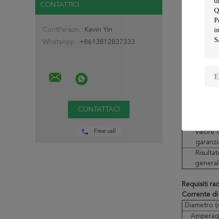
CONTATTICI
Composizion
Composizi
chimica
ContPerson :
Kevin Yin
Valore di
WhatsApp :
+8613812837333
garanzia
Risultato
generale
Proprietà m
Elemento d
prova
Free call
Valore 
garanzi
Risultat
general
Requisiti ra
Corrente di
Diametro (m
Amperagg