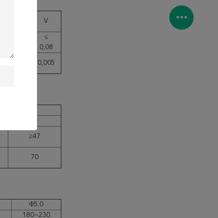
Mo
V
≤
≤
0,30
0,08
0,008
0,005
LOVOLT
(J)
2
℃ -20℃
≥47
70
Φ5.0
180~230