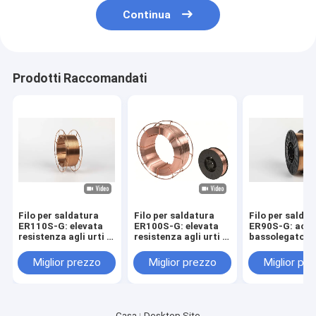
Continua
Prodotti Raccomandati
Filo per saldatura
Filo per saldatura
Filo per salda
ER110S-G: elevata
ER100S-G: elevata
ER90S-G: acci
resistenza agli urti a
resistenza agli urti a
bassolegato ad
basse temperature
basse temperature
tenacità da 6
per tubazioni
per tubazioni
per saldature i
Miglior prezzo
Miglior prezzo
Miglior pr
tutte le posizi
Casa
Desktop Site