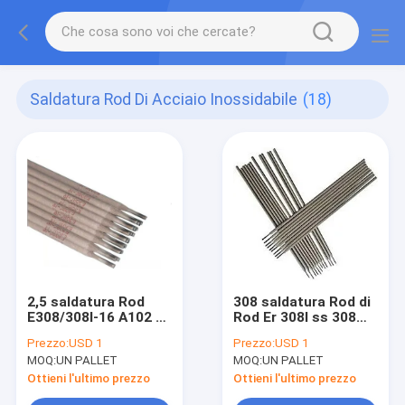
Saldatura Rod Di Acciaio Inossidabile
(18)
2,5 saldatura Rod
308 saldatura Rod di
E308/308l-16 A102 di
Rod Er 308l ss 308
acciaio inossidabile
del riempitore di
Prezzo:
USD 1
Prezzo:
USD 1
di 2mm
acciaio inossidabile
MOQ:
UN PALLET
MOQ:
UN PALLET
Ottieni l'ultimo prezzo
Ottieni l'ultimo prezzo