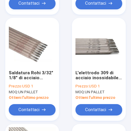
Contattaci
Contattaci
Saldatura Rohi 3/32"
L'elettrodo 309 di
1/8" di acciaio
acciaio inossidabile
inossidabile di AWS
E309-16 1/16 resiste
Prezzo:
USD 1
Prezzo:
USD 1
A5.4 E308-16 308
alla corrosione
MOQ:
UN PALLET
MOQ:
UN PALLET
Ottieni l'ultimo prezzo
Ottieni l'ultimo prezzo
Contattaci
Contattaci