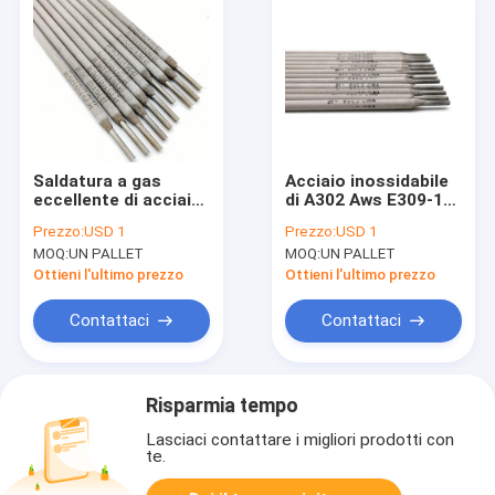
Saldatura a gas
Acciaio inossidabile
eccellente di acciaio
di A302 Aws E309-16
inossidabile del
309 che salda Rod
Prezzo:
USD 1
Prezzo:
USD 1
duplex E347-16 Rod
Stick Electrodes
MOQ:
UN PALLET
MOQ:
UN PALLET
3.2mm
Ottieni l'ultimo prezzo
Ottieni l'ultimo prezzo
Contattaci
Contattaci
Risparmia tempo
Lasciaci contattare i migliori prodotti con
te.