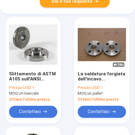
Dai il tuo requisito
Slittamento di ASTM
La saldatura forgiata
A105 sull'ANSI
dell'incavo
forgiato B16.5 1/2» -
dell'interruttore
Prezzo:
USD 1
Prezzo:
USD 1
24" classe 150lb -
flangia ANSI B16.5 di
MOQ:
Un bancale
MOQ:
un pallet
2500lb/Sq.In rf delle
Class150 rf
flange
Ottieni l'ultimo prezzo
Ottieni l'ultimo prezzo
Contattaci
Contattaci