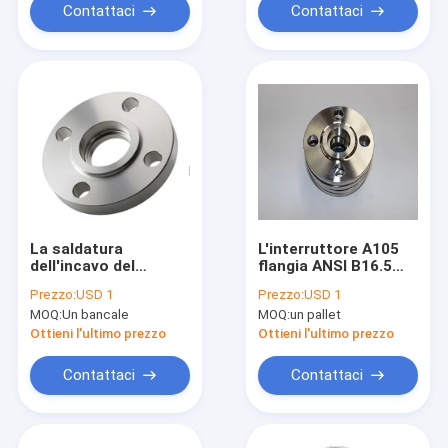
Contattaci
Contattaci
La saldatura
L'interruttore A105
dell'incavo del
flangia ANSI B16.5
acciaio al carbonio di
1/2» - 24" 150lb -
Prezzo:
USD 1
Prezzo:
USD 1
Q235 Q355B C22.8
600lb/Sq.In
MOQ:
Un bancale
MOQ:
un pallet
P250GH flangia ANSI
B16.5
Ottieni l'ultimo prezzo
Ottieni l'ultimo prezzo
Contattaci
Contattaci