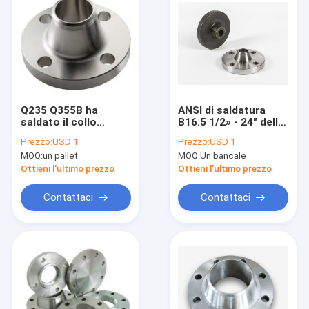
Q235 Q355B ha
ANSI di saldatura
saldato il collo
B16.5 1/2» - 24" della
flangia ANSI B16.5
flangia WN del collo
Prezzo:
USD 1
Prezzo:
USD 1
NPS 1/2» - 24"
di ASTM A105
MOQ:
un pallet
MOQ:
Un bancale
forgiando la classe
del acciaio al
Ottieni l'ultimo prezzo
Ottieni l'ultimo prezzo
carbonio
Contattaci
Contattaci
Casa
Prodotti
Circa noi