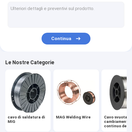
TIG Welding Wire
Flangia del collo della saldatura
Slittamento sulle flange forgiate
Continua
Flange della saldatura dell'incavo
Flangia di piatto forgiata
Le Nostre Categorie
Elettrodi per saldatura di acciaio al carbonio
Saldatura Rod di acciaio inossidabile
Acciaio piano della lampadina
Piastra laterale concreta del mucchio
cavo di saldatura di
MAG Welding Wire
Cavo svuotato
Calcestruzzo precompresso Antivari d'acciaio
MIG
cambiamento
continuo della
saldatura ad a