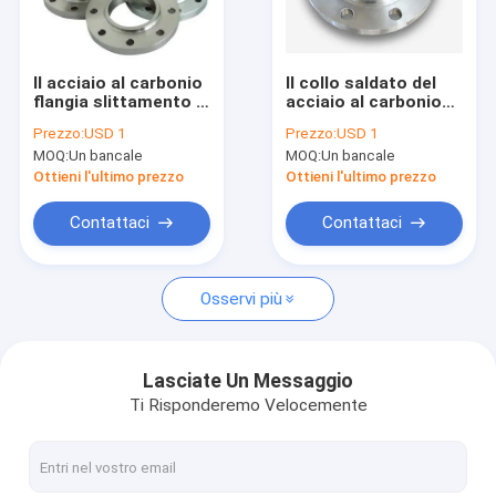
Giro della fabbrica
Controllo di qualità
Il acciaio al carbonio
Il collo saldato del
flangia slittamento di
acciaio al carbonio
Contattici
Q235 Q355B C22.8
flangia ANSI B16.5
Prezzo:
USD 1
Prezzo:
USD 1
P250GH sull'ANSI
NPS 1/2» - 24" di
MOQ:
Un bancale
MOQ:
Un bancale
B16.5 150lb - 2500lb
Q235 Q355B
Richieda una citazione
Ottieni l'ultimo prezzo
Ottieni l'ultimo prezzo
VR
Contattaci
Contattaci
Osservi più
cavo di saldatura di MIG
MAG Welding Wire
Lasciate Un Messaggio
Ti Risponderemo Velocemente
Cavo svuotato cambiamento continuo della saldatura ad ar
Cavo della saldatura ad arco sommersa