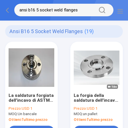
Ansi B16 5 Socket Weld Flanges
(19)
La saldatura forgiata
La forgia della
dell'incavo di ASTM
saldatura dell'incavo
A105 flangia ANSI
dell'interruttore di rf
Prezzo:
USD 1
Prezzo:
USD 1
B16.5 1/2» - 24"
flangia Class150
MOQ:
Un bancale
MOQ:
un pallet
150lb-2500lb/Sq.In
DN25
dell'interruttore
Ottieni l'ultimo prezzo
Ottieni l'ultimo prezzo