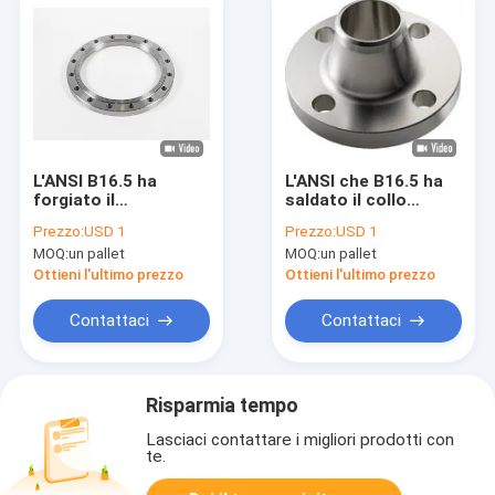
L'ANSI B16.5 ha
L'ANSI che B16.5 ha
forgiato il
saldato il collo
trattamento termico
flangia NPS 1/2
Prezzo:
USD 1
Prezzo:
USD 1
PN2.5/6/10/16/25/40
dentro. - 24
MOQ:
un pallet
MOQ:
un pallet
della flangia di piatto
In.150#/300#/600#
Ottieni l'ultimo prezzo
Ottieni l'ultimo prezzo
Contattaci
Contattaci
Risparmia tempo
Lasciaci contattare i migliori prodotti con
te.