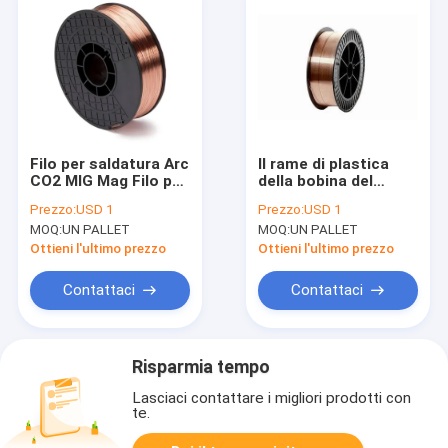
Filo per saldatura Arc
Il rame di plastica
CO2 MIG Mag Filo per
della bobina del
saldatura MIG Er70s-
metallo 15Kg di C02 il
Prezzo:
USD 1
Prezzo:
USD 1
6
MIG Mag Soldering
MOQ:
UN PALLET
MOQ:
UN PALLET
Wire 0.8mm ha
ricoperto
Ottieni l'ultimo prezzo
Ottieni l'ultimo prezzo
Contattaci
Contattaci
Risparmia tempo
Lasciaci contattare i migliori prodotti con
te.