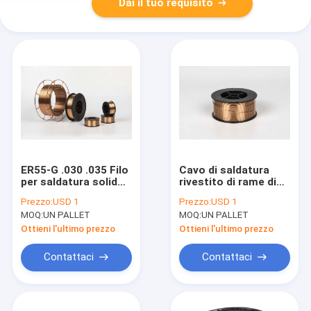
Dai il tuo requisito
ER55-G .030 .035 Filo
Cavo di saldatura
per saldatura solido
rivestito di rame di
con CO2 Argon 0,8
MIG di CO2 1.6mm
Prezzo:
USD 1
Prezzo:
USD 1
mm 1,0 mm
1.2mm 1.0mm GMAW
MOQ:
UN PALLET
MOQ:
UN PALLET
SV08G2S
Ottieni l'ultimo prezzo
Ottieni l'ultimo prezzo
Contattaci
Contattaci