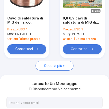
Giro della fabbrica
Controllo di qualità
Cavo di saldatura di
0,8 0,9 cavi di
MIG dell'arco
saldatura di MIG di
Contattici
sommerso di acciaio
acciaio dolce Er70s-6
Prezzo:
USD 1
Prezzo:
USD 1
al carbonio ER70S-4
di 1.0Mm per il ghisa
MOQ:
UN PALLET
MOQ:
UN PALLET
automatico del
Richieda una citazione
corpo
Ottieni l'ultimo prezzo
Ottieni l'ultimo prezzo
VR
Contattaci
Contattaci
Osservi più
cavo di saldatura di MIG
MAG Welding Wire
Lasciate Un Messaggio
Ti Risponderemo Velocemente
Cavo svuotato cambiamento continuo della saldatura ad ar
Cavo della saldatura ad arco sommersa