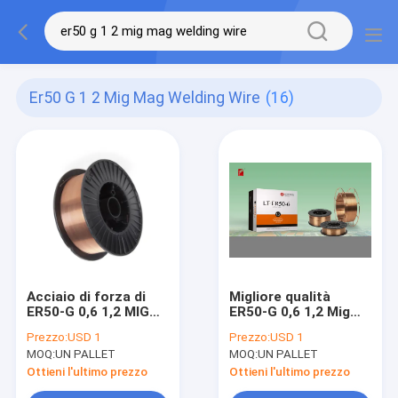
Er50 G 1 2 Mig Mag Welding Wire
(16)
Acciaio di forza di
Migliore qualità
ER50-G 0,6 1,2 MIG
ER50-G 0,6 1,2 Mig
Mag Welding Wire For
Mag Filo per
Prezzo:
USD 1
Prezzo:
USD 1
High 10 libbre 4.54kg
saldatura per acciaio
MOQ:
UN PALLET
MOQ:
UN PALLET
ad alta resistenza 10
libbre 4,54 kg
Ottieni l'ultimo prezzo
Ottieni l'ultimo prezzo