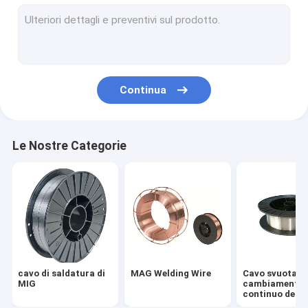
TIG Welding Wire
Flangia del collo della saldatura
Slittamento sulle flange forgiate
Continua
Flange della saldatura dell'incavo
Flangia di piatto forgiata
Le Nostre Categorie
Elettrodi per saldatura di acciaio al carbonio
Saldatura Rod di acciaio inossidabile
Acciaio piano della lampadina
Piastra laterale concreta del mucchio
cavo di saldatura di
MAG Welding Wire
Cavo svuotato
Calcestruzzo precompresso Antivari d'acciaio
MIG
cambiamento
continuo della
saldatura ad a