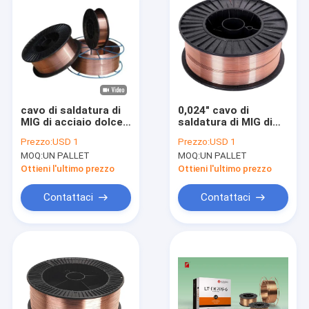
cavo di saldatura di
0,024" cavo di
MIG di acciaio dolce
saldatura di MIG di
Er70s-6 di 1.0Mm per
ER50-3 70s per
Prezzo:
USD 1
Prezzo:
USD 1
il ghisa automatico
acciaio galvanizzato
MOQ:
UN PALLET
MOQ:
UN PALLET
del corpo
0.6mm 5kg
Ottieni l'ultimo prezzo
Ottieni l'ultimo prezzo
Contattaci
Contattaci
Casa
Prodotti
Circa noi