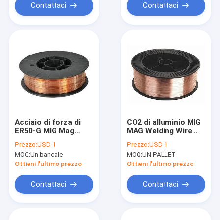
Contattaci
Contattaci
Acciaio di forza di
CO2 di alluminio MIG
ER50-G MIG Mag
MAG Welding Wire
Welding Wire For
Copper Plating di
Prezzo:
USD 1
Prezzo:
USD 1
High quali i veicoli ed
ER4043 Gmaw
MOQ:
Un bancale
MOQ:
UN PALLET
i ponti
Ottieni l'ultimo prezzo
Ottieni l'ultimo prezzo
Contattaci
Contattaci